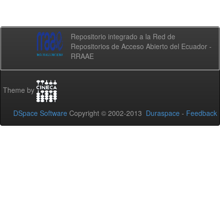
Repositorio integrado a la Red de
Repositorios de Acceso Abierto del Ecuador -
RRAAE
Theme by
DSpace Software
Copyright © 2002-2013
Duraspace
-
Feedback