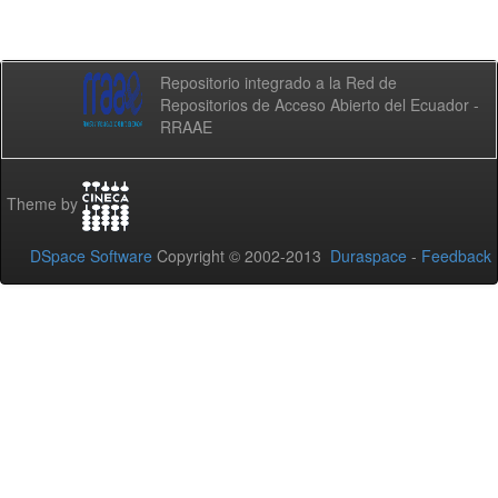
Repositorio integrado a la Red de
Repositorios de Acceso Abierto del Ecuador -
RRAAE
Theme by
DSpace Software
Copyright © 2002-2013
Duraspace
-
Feedback