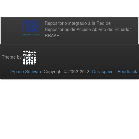
Repositorio integrado a la Red de
Repositorios de Acceso Abierto del Ecuador -
RRAAE
Theme by
DSpace Software
Copyright © 2002-2013
Duraspace
-
Feedback