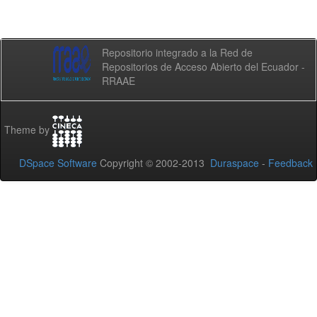
Repositorio integrado a la Red de
Repositorios de Acceso Abierto del Ecuador -
RRAAE
Theme by
DSpace Software
Copyright © 2002-2013
Duraspace
-
Feedback