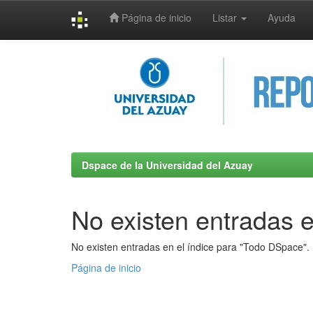
Página de inicio
Listar
Ayuda
Skip
navigation
Dspace de la Universidad del Azuay
No existen entradas e
No existen entradas en el índice para "Todo DSpace".
Página de inicio