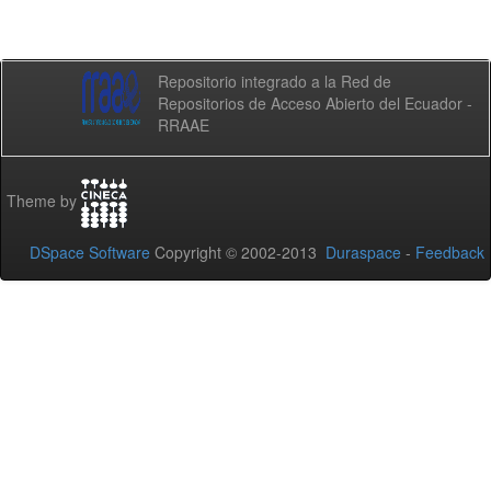
Repositorio integrado a la Red de
Repositorios de Acceso Abierto del Ecuador -
RRAAE
Theme by
DSpace Software
Copyright © 2002-2013
Duraspace
-
Feedback