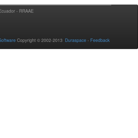
l Ecuador - RRAAE
oftware
Copyright © 2002-2013
Duraspace
-
Feedback