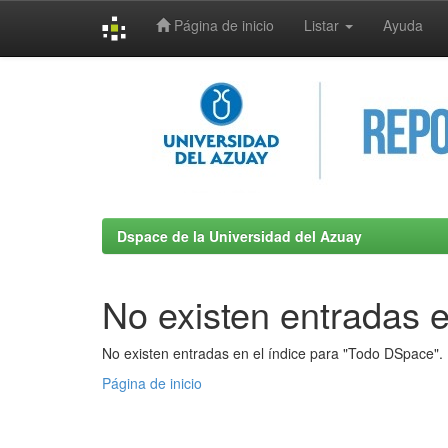
Página de inicio
Listar
Ayuda
Skip
navigation
Dspace de la Universidad del Azuay
No existen entradas e
No existen entradas en el índice para "Todo DSpace".
Página de inicio