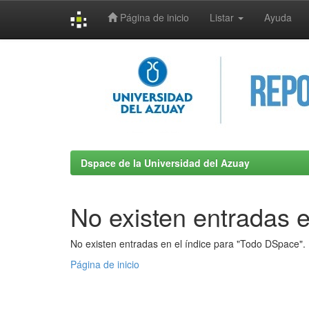
Página de inicio
Listar
Ayuda
Skip
navigation
Dspace de la Universidad del Azuay
No existen entradas e
No existen entradas en el índice para "Todo DSpace".
Página de inicio