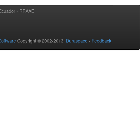
l Ecuador - RRAAE
oftware
Copyright © 2002-2013
Duraspace
-
Feedback