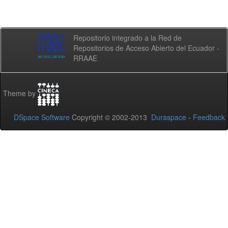
Repositorio integrado a la Red de
Repositorios de Acceso Abierto del Ecuador -
RRAAE
Theme by
DSpace Software
Copyright © 2002-2013
Duraspace
-
Feedback