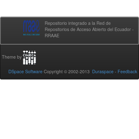
Repositorio integrado a la Red de
Repositorios de Acceso Abierto del Ecuador -
RRAAE
Theme by
DSpace Software
Copyright © 2002-2013
Duraspace
-
Feedback