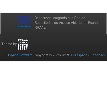
Repositorio integrado a la Red de
Repositorios de Acceso Abierto del Ecuador -
RRAAE
Theme by
DSpace Software
Copyright © 2002-2013
Duraspace
-
Feedback