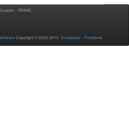
l Ecuador - RRAAE
oftware
Copyright © 2002-2013
Duraspace
-
Feedback