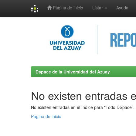
Página de inicio
Listar
Ayuda
Skip
navigation
Dspace de la Universidad del Azuay
No existen entradas e
No existen entradas en el índice para "Todo DSpace".
Página de inicio