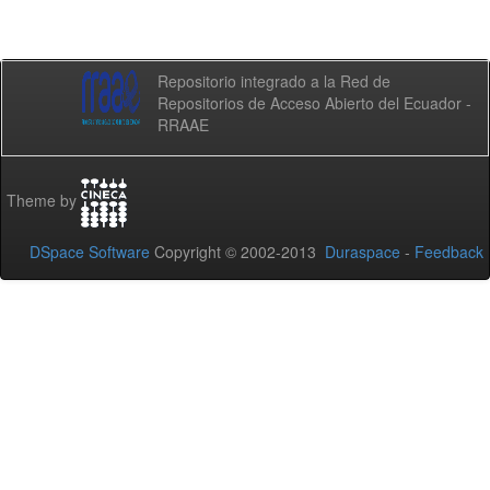
Repositorio integrado a la Red de
Repositorios de Acceso Abierto del Ecuador -
RRAAE
Theme by
DSpace Software
Copyright © 2002-2013
Duraspace
-
Feedback