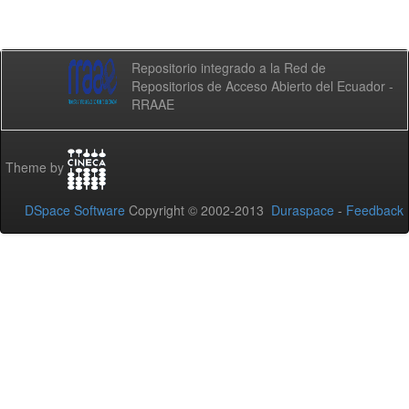
Repositorio integrado a la Red de
Repositorios de Acceso Abierto del Ecuador -
RRAAE
Theme by
DSpace Software
Copyright © 2002-2013
Duraspace
-
Feedback