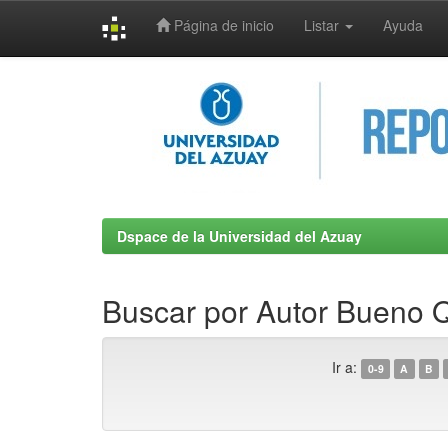
Página de inicio
Listar
Ayuda
Skip
navigation
Dspace de la Universidad del Azuay
Buscar por Autor Bueno Qu
Ir a:
0-9
A
B