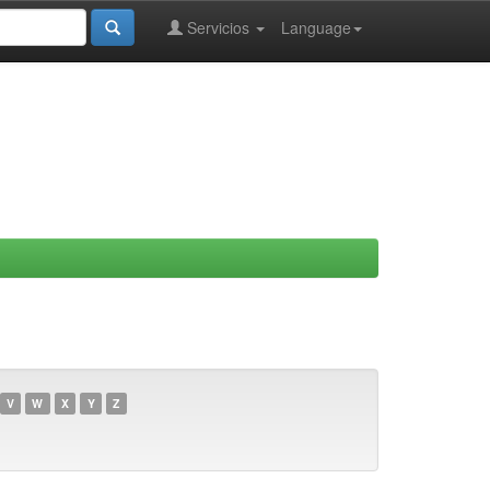
Servicios
Language
V
W
X
Y
Z