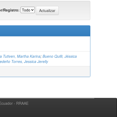
r/Registro:
a Tutiven, Martha Karina
;
Bueno Quilli, Jéssica
edeño Torres, Jessica Jerelly
l Ecuador - RRAAE