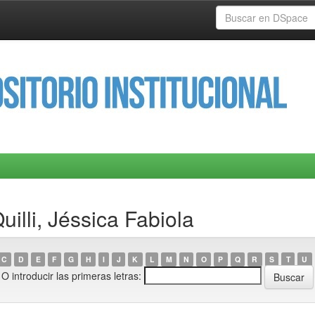
illi, Jéssica Fabiola
C
D
E
F
G
H
I
J
K
L
M
N
O
P
Q
R
S
T
U
O introducir las primeras letras: