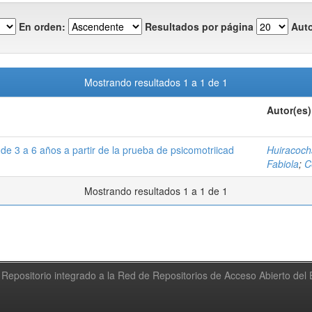
En orden:
Resultados por página
Auto
Mostrando resultados 1 a 1 de 1
Autor(es)
de 3 a 6 años a partir de la prueba de psicomotriicad
Huiracoch
Fabiola
;
C
Mostrando resultados 1 a 1 de 1
Repositorio integrado a la Red de Repositorios de Acceso Abierto de