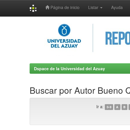
Página de inicio
Listar
Ayuda
Skip
navigation
Dspace de la Universidad del Azuay
Buscar por Autor Bueno Qu
Ir a:
0-9
A
B