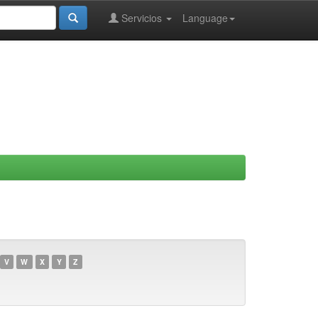
Servicios
Language
V
W
X
Y
Z