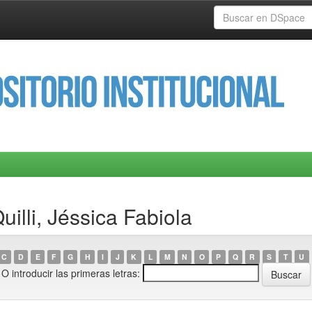
illi, Jéssica Fabiola
C
D
E
F
G
H
I
J
K
L
M
N
O
P
Q
R
S
T
U
O introducir las primeras letras: