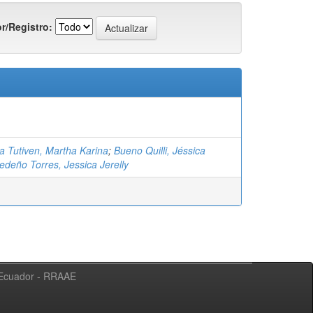
r/Registro:
a Tutiven, Martha Karina
;
Bueno Quilli, Jéssica
edeño Torres, Jessica Jerelly
l Ecuador - RRAAE