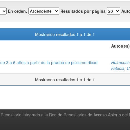
En orden:
Resultados por página
Auto
Mostrando resultados 1 a 1 de 1
Autor(es)
de 3 a 6 años a partir de la prueba de psicomotriicad
Huiracoch
Fabiola
;
C
Mostrando resultados 1 a 1 de 1
Repositorio integrado a la Red de Repositorios de Acceso Abierto de