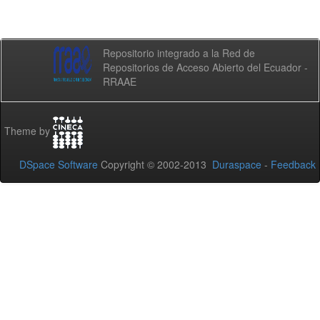
Repositorio integrado a la Red de
Repositorios de Acceso Abierto del Ecuador -
RRAAE
Theme by
DSpace Software
Copyright © 2002-2013
Duraspace
-
Feedback