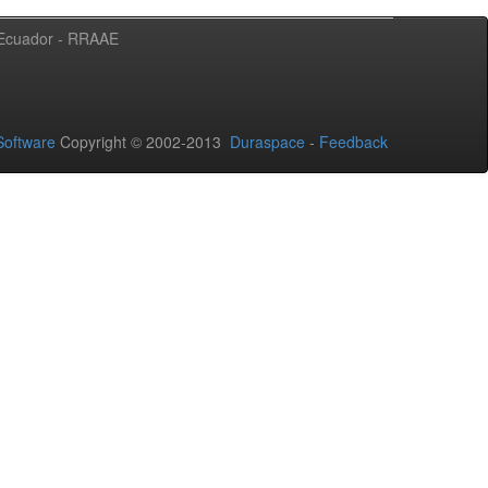
l Ecuador - RRAAE
oftware
Copyright © 2002-2013
Duraspace
-
Feedback