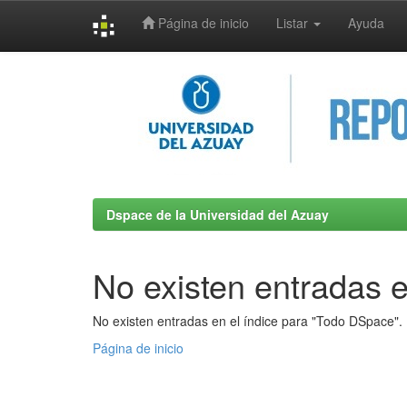
Página de inicio
Listar
Ayuda
Skip
navigation
Dspace de la Universidad del Azuay
No existen entradas e
No existen entradas en el índice para "Todo DSpace".
Página de inicio