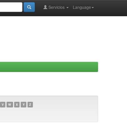
Servicios
Language
V
W
X
Y
Z