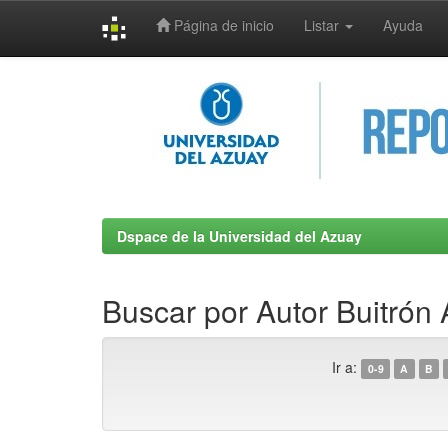
Página de inicio
Listar
Ayuda
Skip
navigation
Dspace de la Universidad del Azuay
Buscar por Autor Buitrón
Ir a:
0-9
A
B