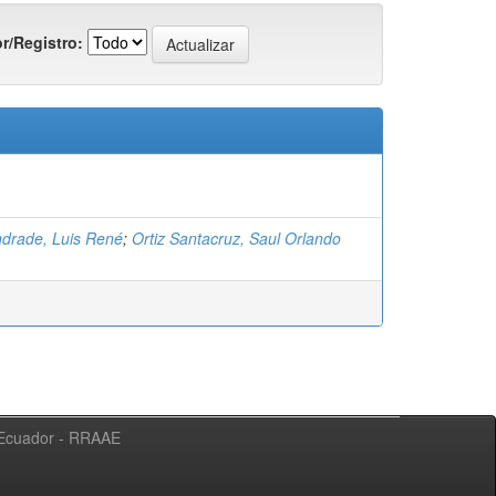
r/Registro:
ndrade, Luis René
;
Ortiz Santacruz, Saul Orlando
l Ecuador - RRAAE