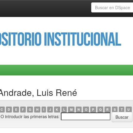
 Andrade, Luis René
C
D
E
F
G
H
I
J
K
L
M
N
O
P
Q
R
S
T
U
O introducir las primeras letras: