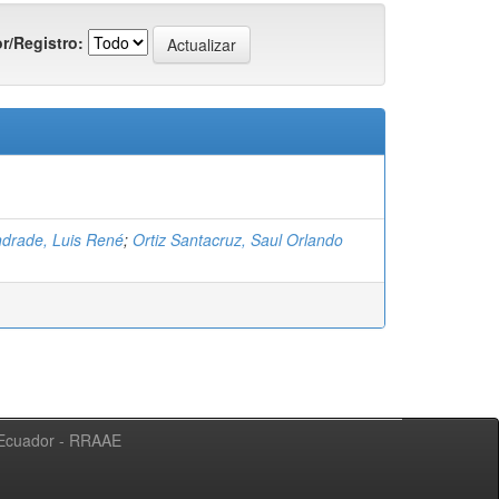
r/Registro:
ndrade, Luis René
;
Ortiz Santacruz, Saul Orlando
l Ecuador - RRAAE