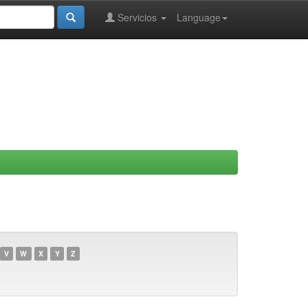
Servicios
Language
V
W
X
Y
Z