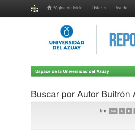
Página de inicio
Listar
Ayuda
Skip
navigation
Dspace de la Universidad del Azuay
Buscar por Autor Buitrón
Ir a:
0-9
A
B