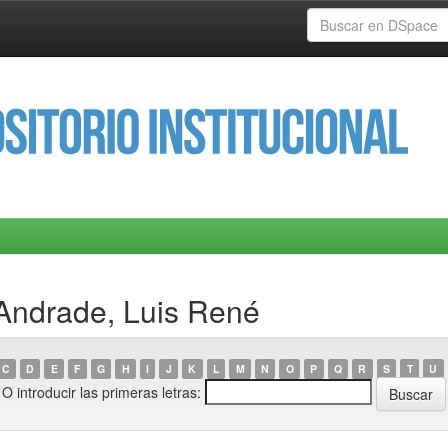
 Andrade, Luis René
C
D
E
F
G
H
I
J
K
L
M
N
O
P
Q
R
S
T
U
O introducir las primeras letras: