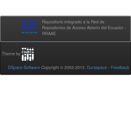
Repositorio integrado a la Red de
Repositorios de Acceso Abierto del Ecuador -
RRAAE
Theme by
DSpace Software
Copyright © 2002-2013
Duraspace
-
Feedback