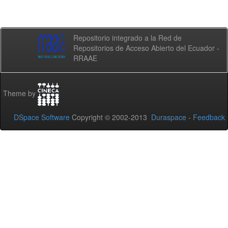
Repositorio integrado a la Red de
Repositorios de Acceso Abierto del Ecuador -
RRAAE
Theme by
DSpace Software
Copyright © 2002-2013
Duraspace
-
Feedback