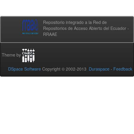
Repositorio integrado a la Red de
Repositorios de Acceso Abierto del Ecuador -
RRAAE
Theme by
DSpace Software
Copyright © 2002-2013
Duraspace
-
Feedback