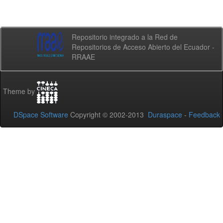
Repositorio integrado a la Red de
Repositorios de Acceso Abierto del Ecuador -
RRAAE
Theme by
DSpace Software
Copyright © 2002-2013
Duraspace
-
Feedback