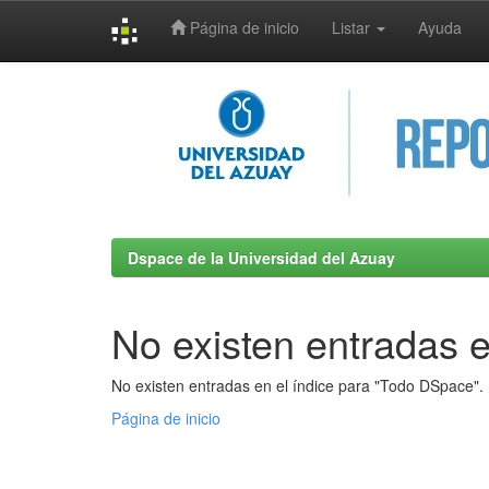
Página de inicio
Listar
Ayuda
Skip
navigation
Dspace de la Universidad del Azuay
No existen entradas e
No existen entradas en el índice para "Todo DSpace".
Página de inicio