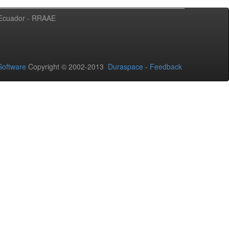
l Ecuador - RRAAE
oftware
Copyright © 2002-2013
Duraspace
-
Feedback