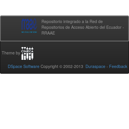
Repositorio integrado a la Red de
Repositorios de Acceso Abierto del Ecuador -
RRAAE
Theme by
DSpace Software
Copyright © 2002-2013
Duraspace
-
Feedback