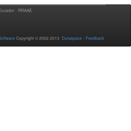
l Ecuador - RRAAE
oftware
Copyright © 2002-2013
Duraspace
-
Feedback