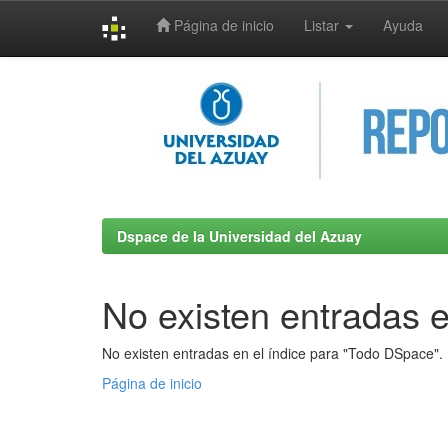
Página de inicio
Listar
Ayuda
Skip
navigation
Dspace de la Universidad del Azuay
No existen entradas e
No existen entradas en el índice para "Todo DSpace".
Página de inicio