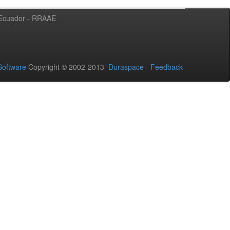
l Ecuador - RRAAE
oftware
Copyright © 2002-2013
Duraspace
-
Feedback