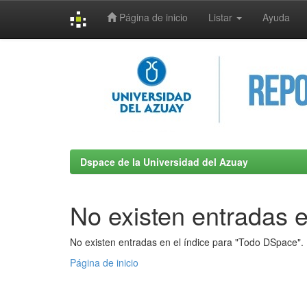
Página de inicio
Listar
Ayuda
Skip
navigation
Dspace de la Universidad del Azuay
No existen entradas e
No existen entradas en el índice para "Todo DSpace".
Página de inicio