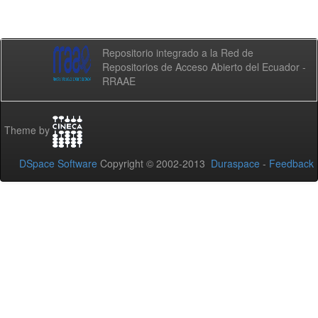
Repositorio integrado a la Red de
Repositorios de Acceso Abierto del Ecuador -
RRAAE
Theme by
DSpace Software
Copyright © 2002-2013
Duraspace
-
Feedback