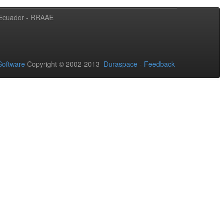
l Ecuador - RRAAE
oftware
Copyright © 2002-2013
Duraspace
-
Feedback