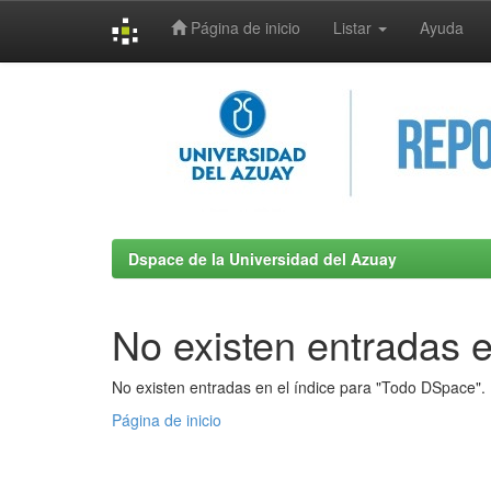
Página de inicio
Listar
Ayuda
Skip
navigation
Dspace de la Universidad del Azuay
No existen entradas e
No existen entradas en el índice para "Todo DSpace".
Página de inicio