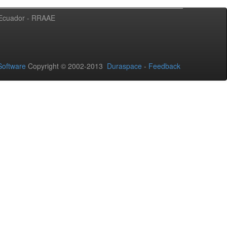
l Ecuador - RRAAE
oftware
Copyright © 2002-2013
Duraspace
-
Feedback