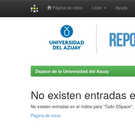
Página de inicio
Listar
Ayuda
Skip
navigation
Dspace de la Universidad del Azuay
No existen entradas e
No existen entradas en el índice para "Todo DSpace".
Página de inicio