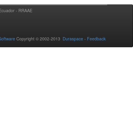
l Ecuador - RRAAE
oftware
Copyright © 2002-2013
Duraspace
-
Feedback