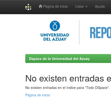
Página de inicio
Listar
Ayuda
Skip
navigation
Dspace de la Universidad del Azuay
No existen entradas e
No existen entradas en el índice para "Todo DSpace".
Página de inicio