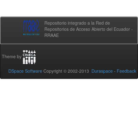
Repositorio integrado a la Red de
Repositorios de Acceso Abierto del Ecuador -
RRAAE
Theme by
DSpace Software
Copyright © 2002-2013
Duraspace
-
Feedback