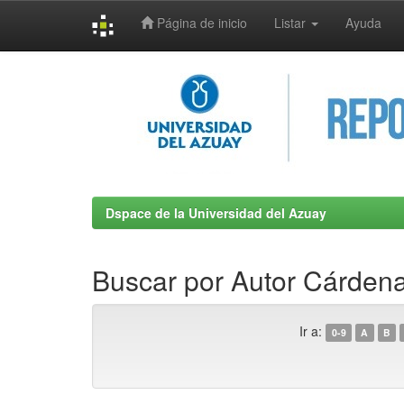
Página de inicio
Listar
Ayuda
Skip
navigation
Dspace de la Universidad del Azuay
Buscar por Autor Cárden
Ir a:
0-9
A
B