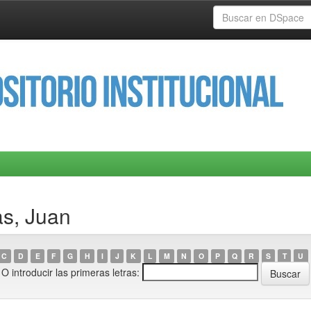
as, Juan
C
D
E
F
G
H
I
J
K
L
M
N
O
P
Q
R
S
T
U
O introducir las primeras letras: