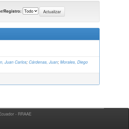
r/Registro:
n, Juan Carlos
;
Cárdenas, Juan
;
Morales, Diego
l Ecuador - RRAAE