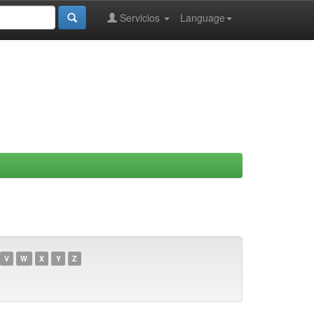
Servicios
Language
V
W
X
Y
Z