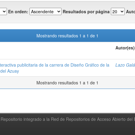
En orden:
Resultados por página
Auto
Mostrando resultados 1 a 1 de 1
Autor(es)
teractiva publicitaria de la carrera de Diseño Gráfico de la
Lazo Galá
 del Azuay
Mostrando resultados 1 a 1 de 1
Repositorio integrado a la Red de Repositorios de Acceso Abierto de