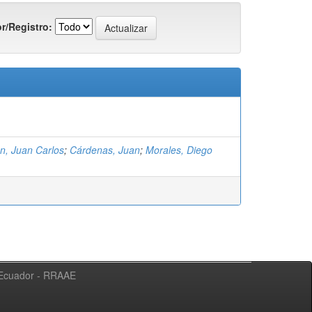
r/Registro:
n, Juan Carlos
;
Cárdenas, Juan
;
Morales, Diego
l Ecuador - RRAAE