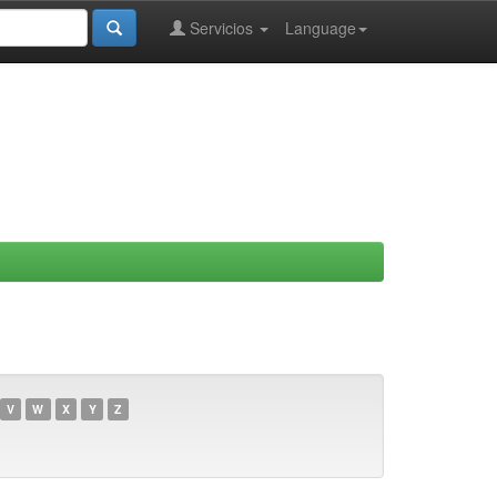
Servicios
Language
V
W
X
Y
Z