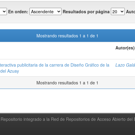
En orden:
Resultados por página
Auto
Mostrando resultados 1 a 1 de 1
Autor(es)
teractiva publicitaria de la carrera de Diseño Gráfico de la
Lazo Galá
 del Azuay
Mostrando resultados 1 a 1 de 1
Repositorio integrado a la Red de Repositorios de Acceso Abierto de