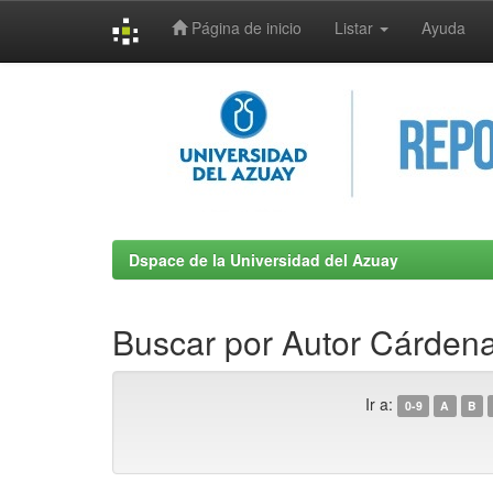
Página de inicio
Listar
Ayuda
Skip
navigation
Dspace de la Universidad del Azuay
Buscar por Autor Cárden
Ir a:
0-9
A
B