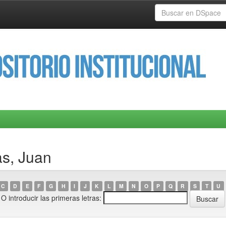
as, Juan
C
D
E
F
G
H
I
J
K
L
M
N
O
P
Q
R
S
T
U
O introducir las primeras letras: