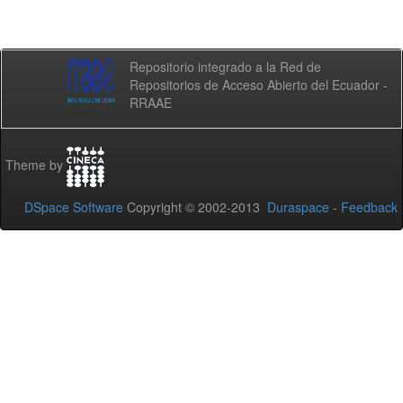
Repositorio integrado a la Red de
Repositorios de Acceso Abierto del Ecuador -
RRAAE
Theme by
DSpace Software
Copyright © 2002-2013
Duraspace
-
Feedback