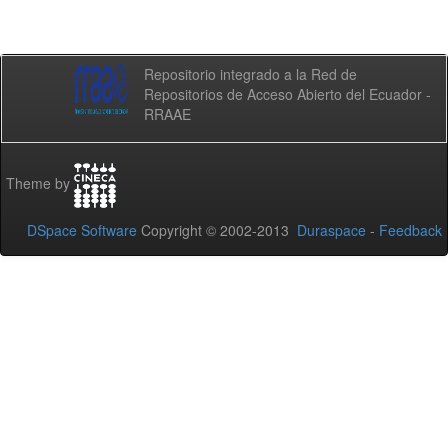
Repositorio integrado a la Red de
Repositorios de Acceso Abierto del Ecuador -
RRAAE
Theme by
DSpace Software
Copyright © 2002-2013
Duraspace
-
Feedback