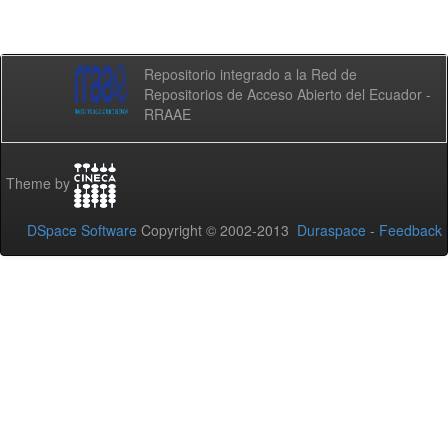
Repositorio integrado a la Red de
Repositorios de Acceso Abierto del Ecuador -
RRAAE
Theme by
DSpace Software
Copyright © 2002-2013
Duraspace
-
Feedback