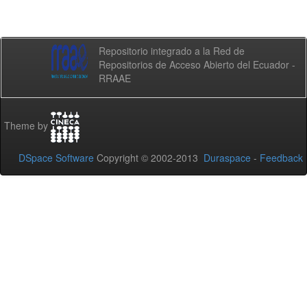
Repositorio integrado a la Red de
Repositorios de Acceso Abierto del Ecuador -
RRAAE
Theme by
DSpace Software
Copyright © 2002-2013
Duraspace
-
Feedback