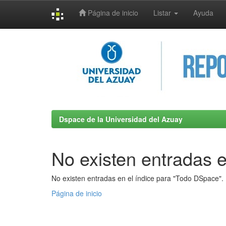
Página de inicio
Listar
Ayuda
Skip
navigation
Dspace de la Universidad del Azuay
No existen entradas e
No existen entradas en el índice para "Todo DSpace".
Página de inicio