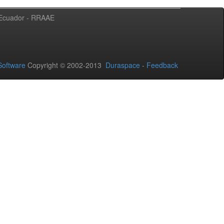
l Ecuador - RRAAE
oftware
Copyright © 2002-2013
Duraspace
-
Feedback