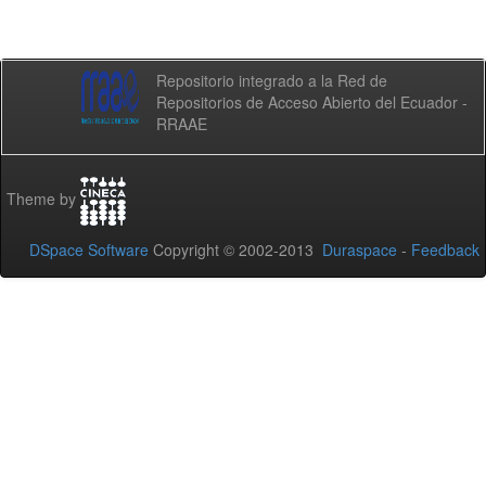
Repositorio integrado a la Red de
Repositorios de Acceso Abierto del Ecuador -
RRAAE
Theme by
DSpace Software
Copyright © 2002-2013
Duraspace
-
Feedback