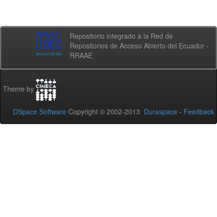
Repositorio integrado a la Red de
Repositorios de Acceso Abierto del Ecuador -
RRAAE
Theme by
DSpace Software
Copyright © 2002-2013
Duraspace
-
Feedback