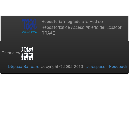
Repositorio integrado a la Red de
Repositorios de Acceso Abierto del Ecuador -
RRAAE
Theme by
DSpace Software
Copyright © 2002-2013
Duraspace
-
Feedback