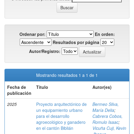
Ordenar por:
En orden:
Resultados por página
Autor/Registro:
Mostrando resultados 1 a 1 de 1
Fecha de
Título
Autor(es)
publicación
2025
Proyecto arquitectónico de
Bermeo Silva,
un equipamiento urbano
María Delia
;
para el desarrollo
Cabrera Cobos,
agroecológico y ganadero
Romulo Isaac
;
en el cantón Biblián
Vicuña Cuji, Kevin