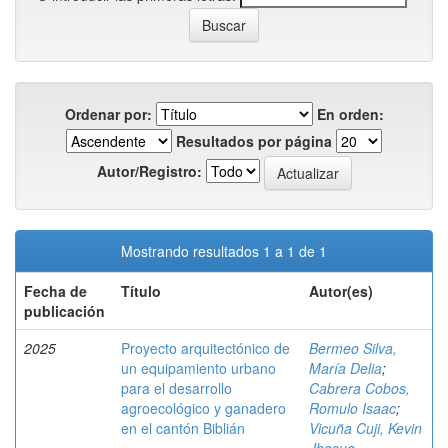
Ordenar por:
En orden:
Resultados por página
Autor/Registro:
Mostrando resultados 1 a 1 de 1
Fecha de
Título
Autor(es)
publicación
2025
Proyecto arquitectónico de
Bermeo Silva,
un equipamiento urbano
María Delia
;
para el desarrollo
Cabrera Cobos,
agroecológico y ganadero
Romulo Isaac
;
en el cantón Biblián
Vicuña Cuji, Kevin