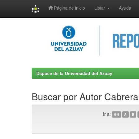
Página de inicio
Listar
Ayuda
Skip
navigation
Dspace de la Universidad del Azuay
Buscar por Autor Cabrer
Ir a:
0-9
A
B