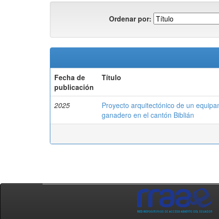
Ordenar por:
Fecha de
Título
publicación
2025
Proyecto arquitectónico de un equipa
ganadero en el cantón Biblián