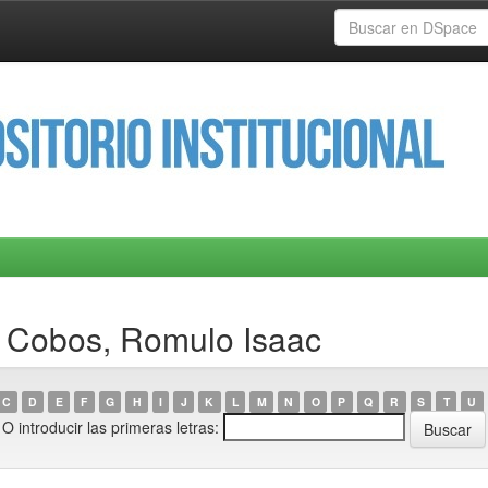
a Cobos, Romulo Isaac
C
D
E
F
G
H
I
J
K
L
M
N
O
P
Q
R
S
T
U
O introducir las primeras letras: