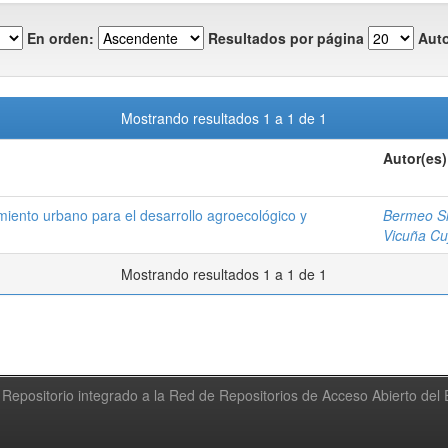
En orden:
Resultados por página
Auto
Mostrando resultados 1 a 1 de 1
Autor(es)
miento urbano para el desarrollo agroecológico y
Bermeo Si
Vicuña Cu
Mostrando resultados 1 a 1 de 1
Repositorio integrado a la Red de Repositorios de Acceso Abierto de