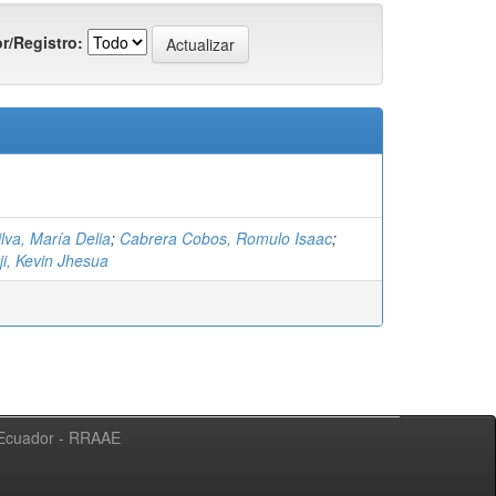
r/Registro:
lva, María Delia
;
Cabrera Cobos, Romulo Isaac
;
ji, Kevin Jhesua
l Ecuador - RRAAE