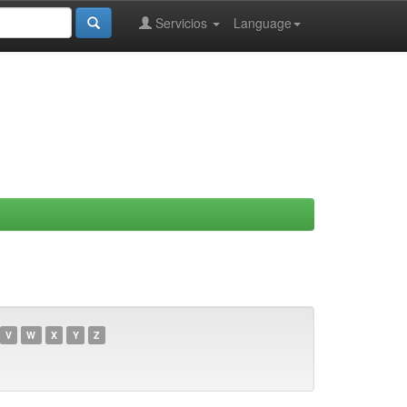
Servicios
Language
V
W
X
Y
Z