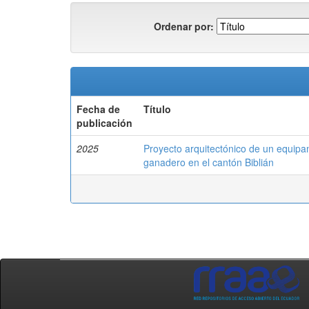
Ordenar por:
Fecha de
Título
publicación
2025
Proyecto arquitectónico de un equipa
ganadero en el cantón Biblián