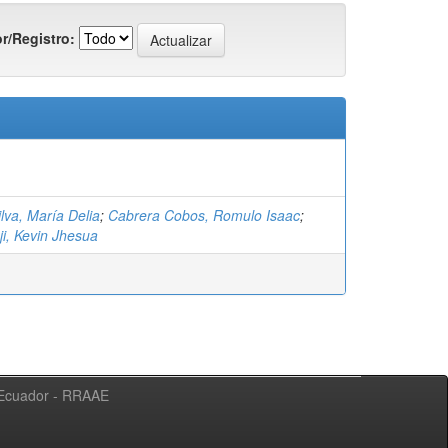
r/Registro:
lva, María Delia
;
Cabrera Cobos, Romulo Isaac
;
ji, Kevin Jhesua
l Ecuador - RRAAE