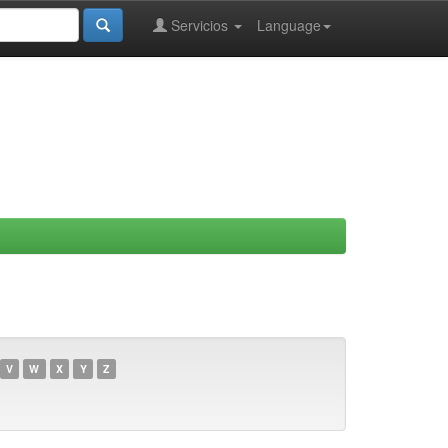
Servicios
Language
V
W
X
Y
Z