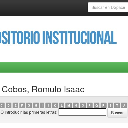
a Cobos, Romulo Isaac
C
D
E
F
G
H
I
J
K
L
M
N
O
P
Q
R
S
T
U
O introducir las primeras letras: