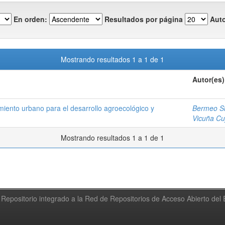
En orden:
Resultados por página
Auto
Mostrando resultados 1 a 1 de 1
Autor(es)
miento urbano para el desarrollo agroecológico y
Bermeo Si
Vicuña Cu
Mostrando resultados 1 a 1 de 1
Repositorio integrado a la Red de Repositorios de Acceso Abierto de