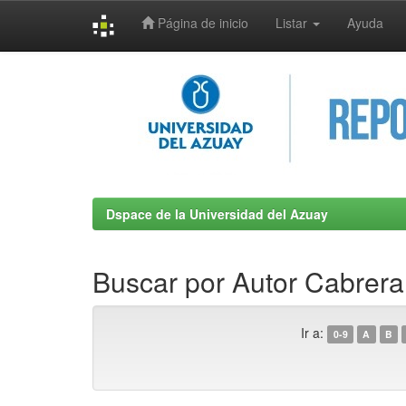
Página de inicio
Listar
Ayuda
Skip
navigation
Dspace de la Universidad del Azuay
Buscar por Autor Cabrer
Ir a:
0-9
A
B