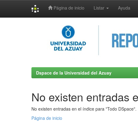
Página de inicio
Listar
Ayuda
Skip
navigation
Dspace de la Universidad del Azuay
No existen entradas e
No existen entradas en el índice para "Todo DSpace".
Página de inicio