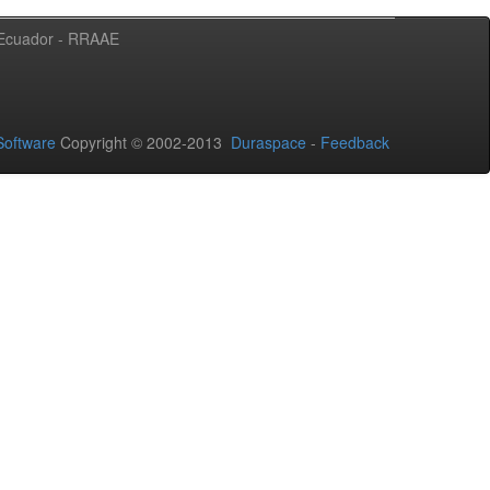
l Ecuador - RRAAE
oftware
Copyright © 2002-2013
Duraspace
-
Feedback