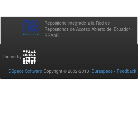
Repositorio integrado a la Red de
Repositorios de Acceso Abierto del Ecuador -
RRAAE
Theme by
DSpace Software
Copyright © 2002-2013
Duraspace
-
Feedback