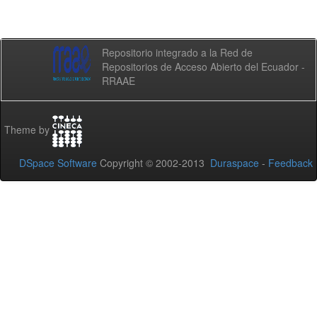
Repositorio integrado a la Red de
Repositorios de Acceso Abierto del Ecuador -
RRAAE
Theme by
DSpace Software
Copyright © 2002-2013
Duraspace
-
Feedback